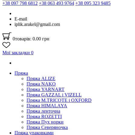
+38 097 798 6812
+38 063 493 9764
+38 095 323 9485
E-mail
iplik.arakel@gmail.com
0
товарів: 0.00 грн
Мої закладки
0
Пряжа
Пряжа ALIZE
Пряжа NAKO
Пряжа YARNART
Пряжа GAZZAL і VIZELL
Пряжа M.TRICOTE і OXFORD
Пряжа HIMALAYA
Пряжа ленточна
Пряжа ROZETTI
Пряжа Пух норки
Пряжа Северяночка
Пряжа упаковками