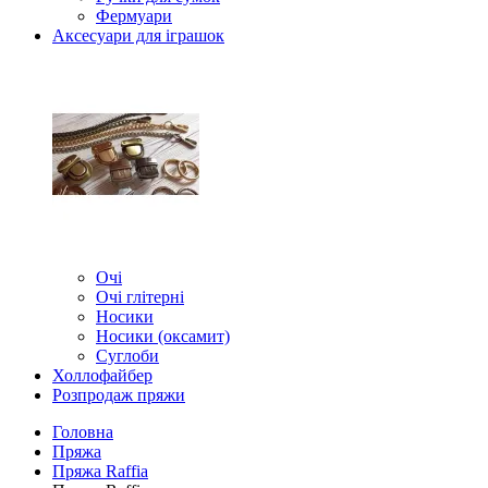
Фермуари
Аксесуари для іграшок
Очі
Очі глітерні
Носики
Носики (оксамит)
Суглоби
Холлофайбер
Розпродаж пряжи
Головна
Пряжа
Пряжа Raffia