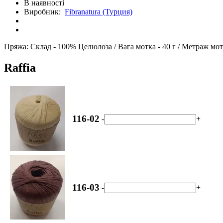
В наявності
Виробник:
Fibranatura (Турция)
Пряжа:
Склад -
100% Целюлоза /
Вага мотка -
40 г /
Метраж мот
Raffia
116-02
-
+
116-03
-
+