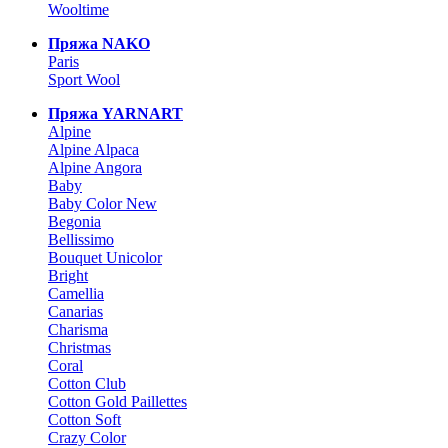
Wooltime
Пряжа NAKO
Paris
Sport Wool
Пряжа YARNART
Alpine
Alpine Alpaca
Alpine Angora
Baby
Baby Color New
Begonia
Bellissimo
Bouquet Unicolor
Bright
Camellia
Canarias
Charisma
Christmas
Coral
Cotton Club
Cotton Gold Paillettes
Cotton Soft
Crazy Color