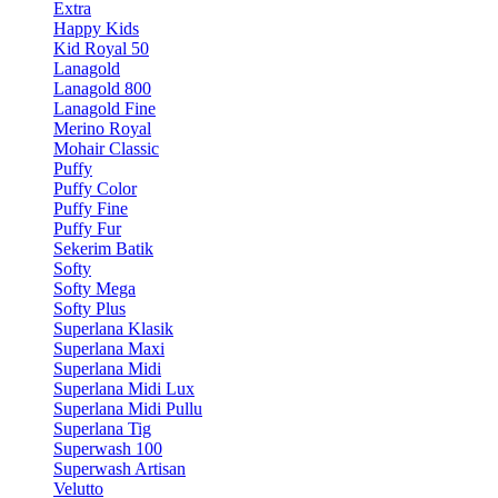
Extra
Happy Kids
Kid Royal 50
Lanagold
Lanagold 800
Lanagold Fine
Merino Royal
Mohair Classic
Puffy
Puffy Color
Puffy Fine
Puffy Fur
Sekerim Batik
Softy
Softy Mega
Softy Plus
Superlana Klasik
Superlana Maxi
Superlana Midi
Superlana Midi Lux
Superlana Midi Pullu
Superlana Tig
Superwash 100
Superwash Artisan
Velutto