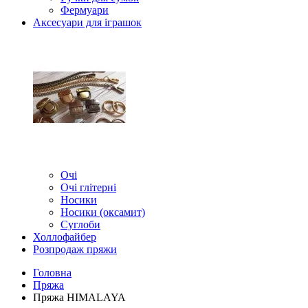
Фермуари
Аксесуари для іграшок
Очі
Очі глітерні
Носики
Носики (оксамит)
Суглоби
Холлофайбер
Розпродаж пряжи
Головна
Пряжа
Пряжа HIMALAYA