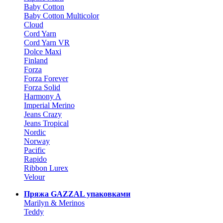
Baby Cotton
Baby Cotton Multicolor
Cloud
Cord Yarn
Cord Yarn VR
Dolce Maxi
Finland
Forza
Forza Forever
Forza Solid
Harmony A
Imperial Merino
Jeans Crazy
Jeans Tropical
Nordic
Norway
Pacific
Rapido
Ribbon Lurex
Velour
Пряжа GAZZAL упаковками
Marilyn & Merinos
Teddy