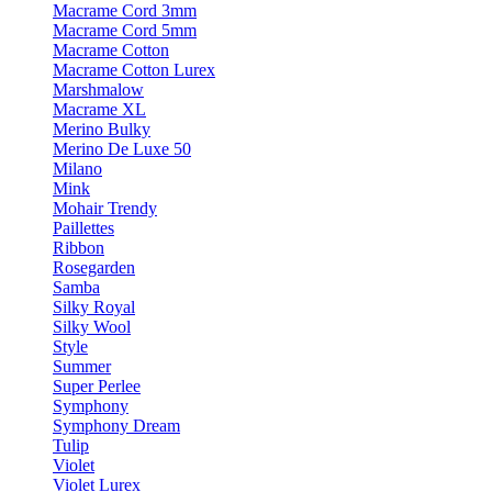
Macrame Cord 3mm
Macrame Cord 5mm
Macrame Cotton
Macrame Cotton Lurex
Marshmalow
Macrame XL
Merino Bulky
Merino De Luxe 50
Milano
Mink
Mohair Trendy
Paillettes
Ribbon
Rosegarden
Samba
Silky Royal
Silky Wool
Style
Summer
Super Perlee
Symphony
Symphony Dream
Tulip
Violet
Violet Lurex