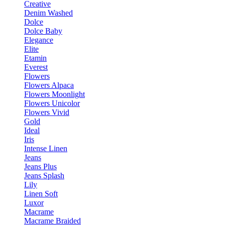
Creative
Denim Washed
Dolce
Dolce Baby
Elegance
Elite
Etamin
Everest
Flowers
Flowers Alpaca
Flowers Moonlight
Flowers Unicolor
Flowers Vivid
Gold
Ideal
Iris
Intense Linen
Jeans
Jeans Plus
Jeans Splash
Lily
Linen Soft
Luxor
Macrame
Macrame Braided