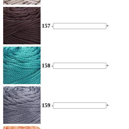
157
-
+
158
-
+
159
-
+