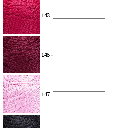
143
-
+
145
-
+
147
-
+