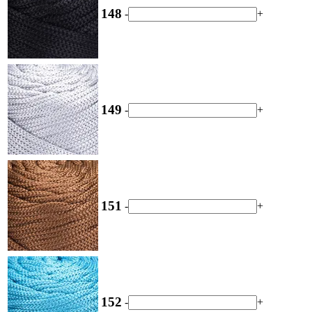
148
-
+
149
-
+
151
-
+
152
-
+