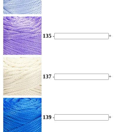
135
-
+
137
-
+
139
-
+