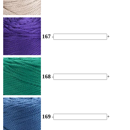
167
-
+
168
-
+
169
-
+