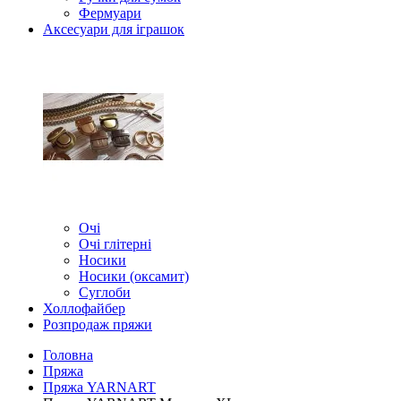
Фермуари
Аксесуари для іграшок
Очі
Очі глітерні
Носики
Носики (оксамит)
Суглоби
Холлофайбер
Розпродаж пряжи
Головна
Пряжа
Пряжа YARNART