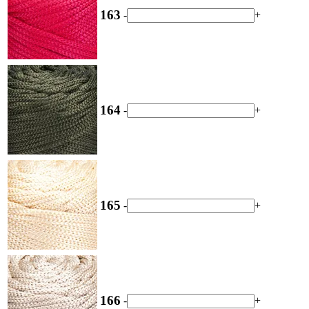
163
-
+
164
-
+
165
-
+
166
-
+