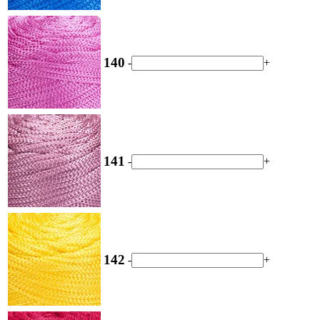
140
-
+
141
-
+
142
-
+