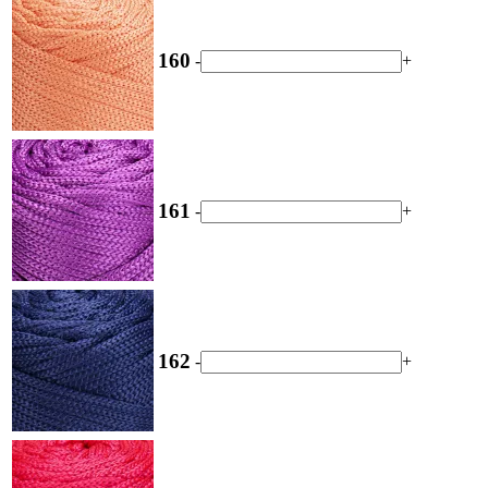
160
-
+
161
-
+
162
-
+