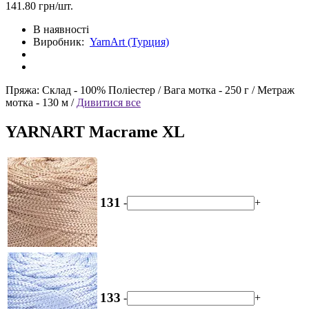
141.80 грн/шт.
В наявності
Виробник:
YarnArt (Турция)
Пряжа:
Склад -
100% Поліестер /
Вага мотка -
250 г /
Метраж
мотка -
130 м /
Дивитися все
YARNART Macrame XL
131
-
+
133
-
+