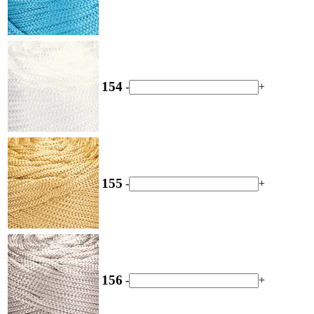
154
-
+
155
-
+
156
-
+