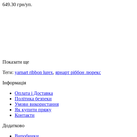
649.30 грн/уп.
Показати ще
Теги:
yarnart ribbon lurex
,
ярнарт ріббон люрекс
Інформація
Оплата і Доставка
Політика безпеки
Умови використання
Як купити пряжу
Контакти
Додатково
Виробники