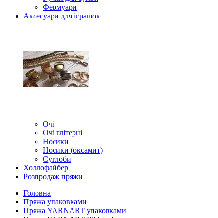
Фермуари
Аксесуари для іграшок
Очі
Очі глітерні
Носики
Носики (оксамит)
Суглоби
Холлофайбер
Розпродаж пряжи
Головна
Пряжа упаковками
Пряжа YARNART упаковками