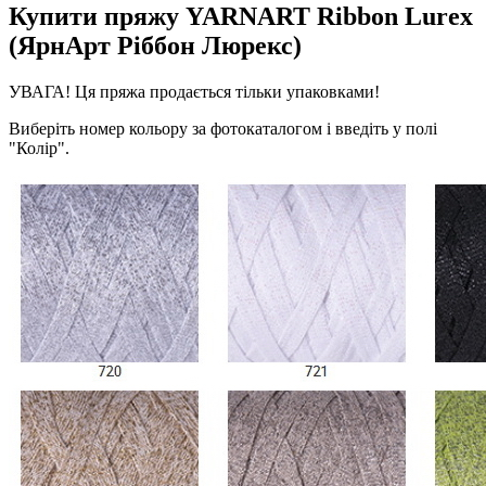
Купити пряжу YARNART Ribbon Lurex
(ЯрнАрт Ріббон Люрекс)
УВАГА! Ця пряжа продається тільки упаковками!
Виберіть номер кольору за фотокаталогом і введіть у полі
"Колір".