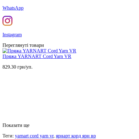
WhatsApp
Instagram
Переглянуті товари
Пряжа YARNART Cord Yarn VR
829.30 грн/уп.
Показати ще
Теги:
yarnart cord yarn vr
,
ярнарт корд ярн вр