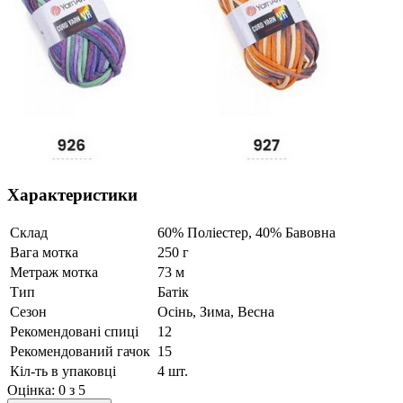
Характеристики
Склад
60% Поліестер, 40% Бавовна
Вага мотка
250 г
Метраж мотка
73 м
Тип
Батік
Сезон
Осінь, Зима, Весна
Рекомендовані спиці
12
Рекомендований гачок
15
Кіл-ть в упаковці
4 шт.
Оцінка:
0
з 5