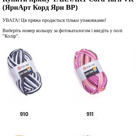
(ЯрнАрт Корд Ярн ВР)
УВАГА! Ця пряжа продається тільки упаковками!
Виберіть номер кольору за фотокаталогом і введіть у полі
"Колір".