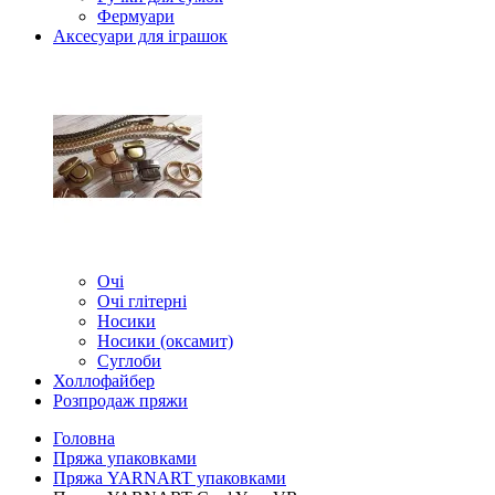
Фермуари
Аксесуари для іграшок
Очі
Очі глітерні
Носики
Носики (оксамит)
Суглоби
Холлофайбер
Розпродаж пряжи
Головна
Пряжа упаковками
Пряжа YARNART упаковками