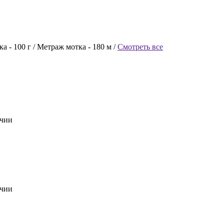
ка -
100 г /
Метраж мотка -
180 м /
Смотреть все
ичии
ичии