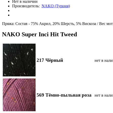
Нет в наличии
Производитель:
NAKO (Турция)
Пряжа:
Состав -
75% Aкрил, 20% Шерсть, 5% Вискоза /
Вес мот
NAKO Super Inci Hit Tweed
217 Чёрный
нет в нал
569 Тёмно-пыльная роза
нет в нал