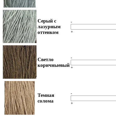
Серый с
-
лазурным
+
оттенком
-
Светло
коричныевый
+
-
Темная
солома
+