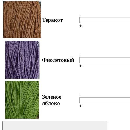
-
Теракот
+
-
Фиолетовый
+
-
Зеленое
яблоко
+