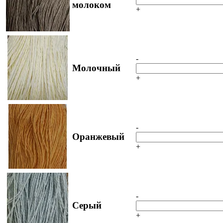
молоком
+
-
Молочный
+
-
Оранжевый
+
-
Серый
+