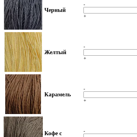
-
Черный
+
-
Желтый
+
-
Карамель
+
-
Кофе с